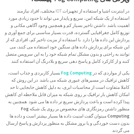
در اینترنت اشیا و استفاده از تجهیزات IOT مختلف، افراد نیازمند
استفاده از یک شبکه امن، سریع و پایدار می تواند تا حدود زیادی مورد
اهمیت باشد. داشتن تاخیر بسیار کم و همچنین وجود آگاهی مکانی و
توزیع کامل جغرافیایی گسترده، قدرت بسیار مناسبی برای جمع آوری و
پردازش این داده ها را دارد. با استفاده از مزیت تاخیر کم، افرادی که از
این شبکه برای پردازش داده های سنگین خود استفاده می کنند، می
توانند به راحتی و بدون مشکل تمام شبکه خود را به این سرویس متصل
کنند و از کارکرد کامل و پاسخ دهی سریع و بلادرنگ آن استفاده کنند.
یکی از مواردی که در
Fog Computing
بسیار کاربردی و جذاب است،
کاهش ترافیک در مسیرهای عبوری شبکه می باشد. در این روش که
کاملا متفاوت است از محاسبات ابری، به دلیل کاهش جابجایی تا حد
امکان کاهش بار ترافیک بر روی شبکه به میزان قابل ملاحظه ای کاهش
پیدا کرده است و باعث پردازش سریع تر داده ها می شود. همچنین به
منظور داشتن رمزنگاری های مخصوص بر روی یک شبکه
Fog
Computing
میتوان گفت امنیت داده ها بسیار بیشتر است و داده ها
بدون دست خوردگی و یا بروز مشکل به منظور پردازش و پاسخ ارسال
می گردند.